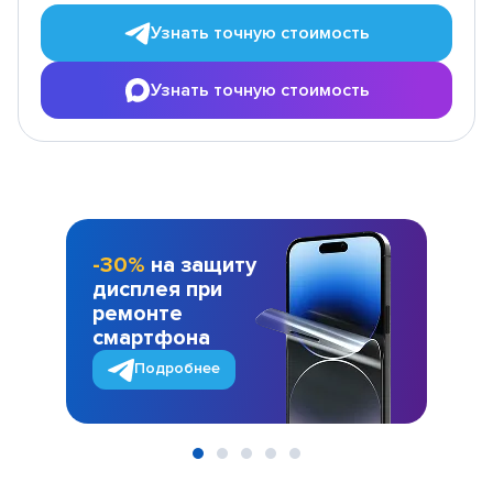
Узнать точную стоимость
Узнать точную стоимость
-30%
на защиту
дисплея при
ремонте
смартфона
Подробнее
Item