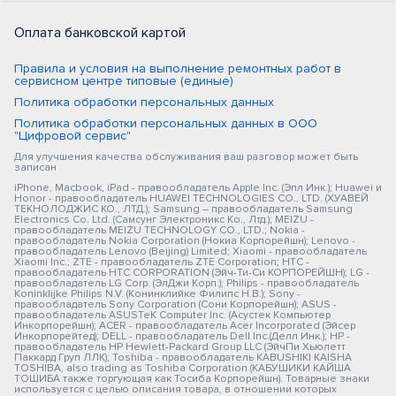
Оплата банковской картой
Правила и условия на выполнение ремонтных работ в
сервисном центре типовые (единые)
Политика обработки персональных данных
Политика обработки персональных данных в ООО
"Цифровой сервис"
Для улучшения качества обслуживания ваш разговор может быть
записан
iPhone, Macbook, iPad - правообладатель Apple Inc. (Эпл Инк.); Huawei и
Honor - правообладатель HUAWEI TECHNOLOGIES CO., LTD. (ХУАВЕЙ
ТЕКНОЛОДЖИС КО., ЛТД.); Samsung – правообладатель Samsung
Electronics Co. Ltd. (Самсунг Электроникс Ко., Лтд.); MEIZU -
правообладатель MEIZU TECHNOLOGY CO., LTD.; Nokia -
правообладатель Nokia Corporation (Нокиа Корпорейшн); Lenovo -
правообладатель Lenovo (Beijing) Limited; Xiaomi - правообладатель
Xiaomi Inc.; ZTE - правообладатель ZTE Corporation; HTC -
правообладатель HTC CORPORATION (Эйч-Ти-Си КОРПОРЕЙШН); LG -
правообладатель LG Corp. (ЭлДжи Корп.); Philips - правообладатель
Koninklijke Philips N.V. (Конинклийке Филипс Н.В.); Sony -
правообладатель Sony Corporation (Сони Корпорейшн); ASUS -
правообладатель ASUSTeK Computer Inc. (Асустек Компьютер
Инкорпорейшн); ACER - правообладатель Acer Incorporated (Эйсер
Инкорпорейтед); DELL - правообладатель Dell Inc.(Делл Инк.); HP -
правообладатель HP Hewlett-Packard Group LLC (ЭйчПи Хьюлетт
Паккард Груп ЛЛК); Toshiba - правообладатель KABUSHIKI KAISHA
TOSHIBA, also trading as Toshiba Corporation (КАБУШИКИ КАЙША
ТОШИБА также торгующая как Тосиба Корпорейшн). Товарные знаки
используется с целью описания товара, в отношении которых