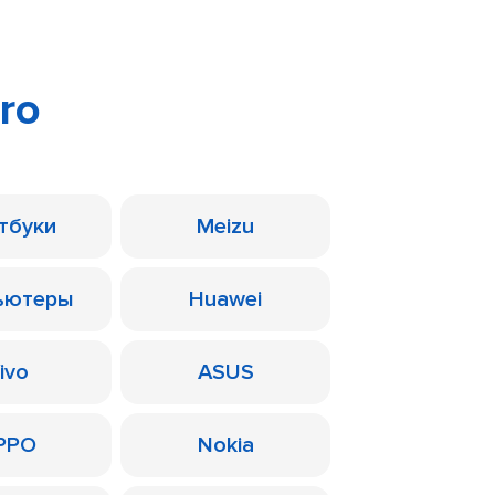
Pro
тбуки
Meizu
ьютеры
Huawei
ivo
ASUS
PPO
Nokia