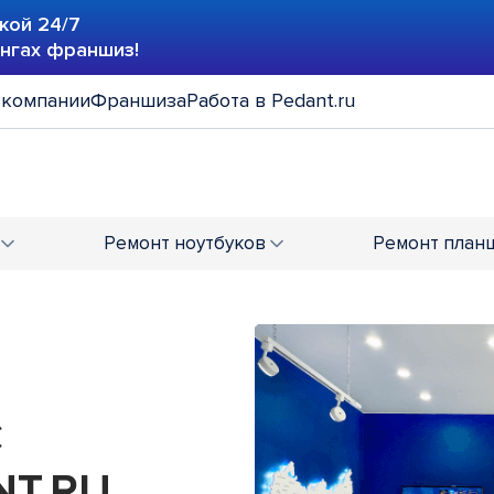
кой 24/7
ингах франшиз!
 компании
Франшиза
Работа в Pedant.ru
Ремонт
ноутбуков
Ремонт
план
С
T.RU