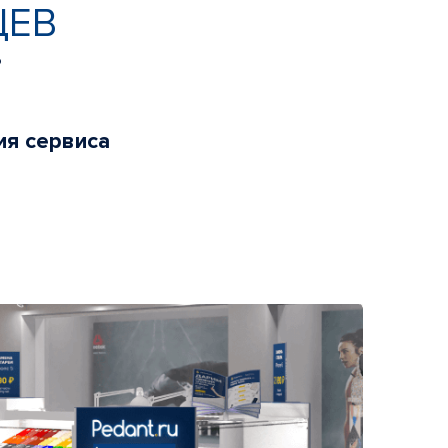
ЦЕВ
ь
ия сервиса