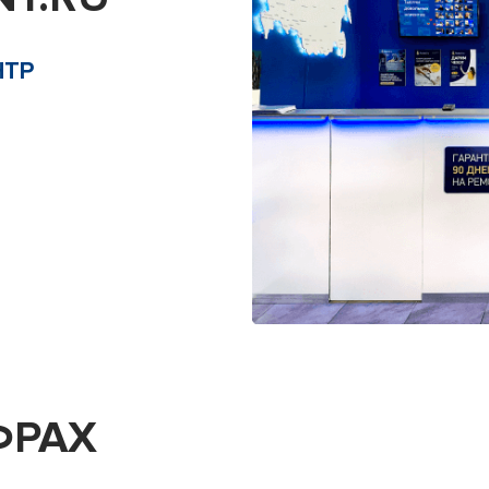
НТР
ФРАХ