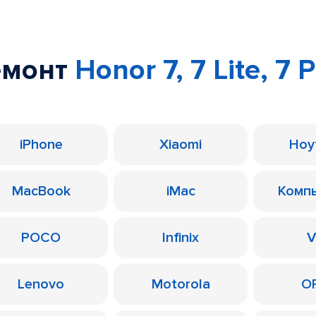
емонт
Honor 7, 7 Lite, 7 
iPhone
Xiaomi
Ноу
MacBook
iMac
Комп
POCO
Infinix
V
Lenovo
Motorola
O