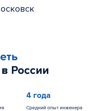
московск
еть
 в России
4 года
ия
Средний опыт инженера